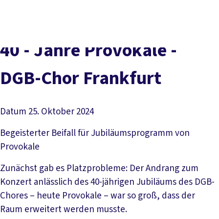
Presse
Karriere
Kontakt
DGB-Hauptseite
Über uns
Themen
Politik vor Ort
40 - Jahre Provokale -
Service
Mitmachen
DGB-Chor Frankfurt
Datum
25. Oktober 2024
Begeisterter Beifall für Jubiläumsprogramm von
Provokale
Zunächst gab es Platzprobleme: Der Andrang zum
Konzert anlässlich des 40-jährigen Jubiläums des DGB-
Chores – heute Provokale – war so groß, dass der
Raum erweitert werden musste.