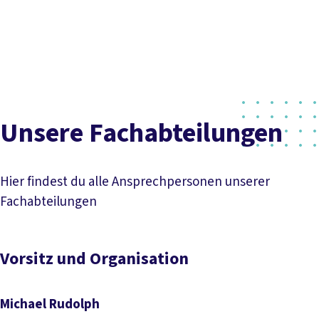
Presse
Karriere
Kontakt
DGB-Hauptseite
Inhaltsverzeichnis
Über uns
Themen
Politik vor Ort
Vorsitz und Organisation
Fachabteilungen
Service
Mitmachen
Unsere Fachabteilungen
Hier findest du alle Ansprechpersonen unserer
Fachabteilungen
Vorsitz und Organisation
Michael Rudolph