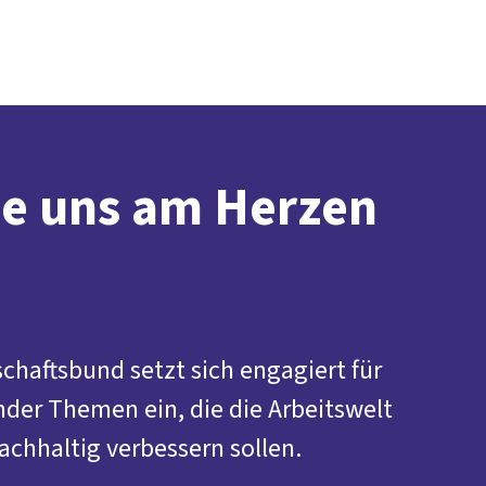
Presse
Karriere
Kontakt
DGB-Hauptseite
Über uns
Themen
Politik vor Ort
Service
Mitmachen
e uns am Herzen
haftsbund setzt sich engagiert für
nder Themen ein, die die Arbeitswelt
achhaltig verbessern sollen.