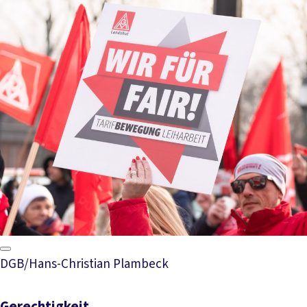
Mehr lesen
DGB/Hans-Christian Plambeck
Gerechtigkeit