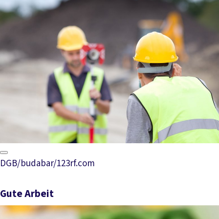
DGB/budabar/123rf.com
Gute Arbeit
Mehr lesen