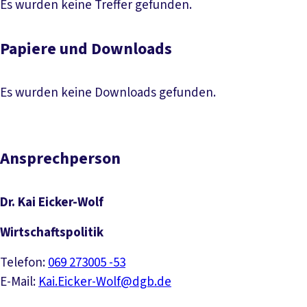
Artikel lesen
Es wurden keine Treffer gefunden.
Papiere und Downloads
Es wurden keine Downloads gefunden.
Ansprechperson
Dr. Kai Eicker-Wolf
Wirtschaftspolitik
Telefon:
069 273005 -53
E-Mail:
Kai.Eicker-Wolf@dgb.de