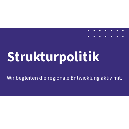
Presse
Karriere
Kontakt
DGB-Hauptseite
Über uns
Themen
Politik vor Ort
Service
Mitmachen
Strukturpolitik
Wir begleiten die regionale Entwicklung aktiv mit.
Inhaltsverzeichnis
Worum geht es?
Unsere Schwerpunktthemen
Aktuelles
Papiere und Downloads
Ansprechperson