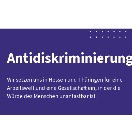
Presse
Karriere
Kontakt
DGB-Hauptseite
Über uns
Themen
Politik vor Ort
Service
Mitmachen
Antidiskriminierun
Wir setzen uns in Hessen und Thüringen für eine
Arbeitswelt und eine Gesellschaft ein, in der die
Würde des Menschen unantastbar ist.
Inhaltsverzeichnis
Worum geht es?
Unsere Schwerpunktthemen