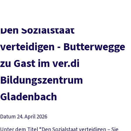
Presse
Karriere
Kontakt
DGB-Hauptseite
Über uns
Themen
Politik vor Ort
Den Sozialstaat
Service
Mitmachen
verteidigen - Butterwegge
zu Gast im ver.di
Bildungszentrum
Gladenbach
Datum
24. April 2026
Unter dem Titel “Den Sozialstaat verteidigen – Sie