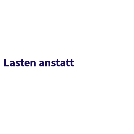
Presse
Karriere
Kontakt
DGB-Hauptseite
Über uns
Themen
Politik vor Ort
Service
Mitmachen
 Lasten anstatt