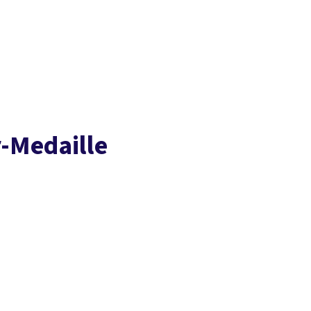
Presse
Karriere
Kontakt
DGB-Hauptseite
Über uns
Themen
Politik vor Ort
Service
Mitmachen
-Medaille