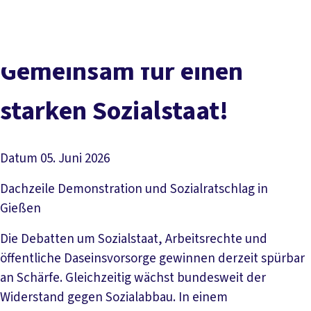
Presse
Karriere
Kontakt
DGB-Hauptseite
Über uns
Themen
Politik vor Ort
Gemeinsam für einen
Service
Mitmachen
starken Sozialstaat!
Datum
05. Juni 2026
Dachzeile
Demonstration und Sozialratschlag in
Gießen
Die Debatten um Sozialstaat, Arbeitsrechte und
öffentliche Daseinsvorsorge gewinnen derzeit spürbar
an Schärfe. Gleichzeitig wächst bundesweit der
Widerstand gegen Sozialabbau. In einem