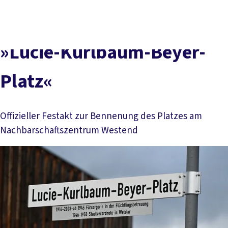
Presse
Karriere
Kontakt
DGB-Hauptseite
Über uns
Themen
Politik vor Ort
»Lucie-Kurlbaum-Beyer-
Service
Mitmachen
Platz«
Offizieller Festakt zur Bennenung des Platzes am
Nachbarschaftszentrum Westend