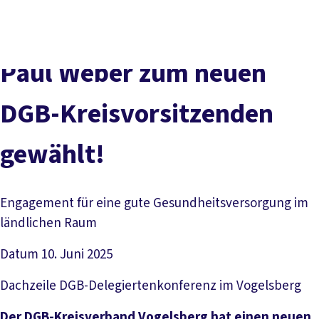
Presse
Karriere
Kontakt
DGB-Hauptseite
Über uns
Themen
Politik vor Ort
Paul Weber zum neuen
Service
Mitmachen
DGB-Kreisvorsitzenden
gewählt!
Engagement für eine gute Gesundheitsversorgung im
ländlichen Raum
Datum
10. Juni 2025
Dachzeile
DGB-Delegiertenkonferenz im Vogelsberg
Der DGB-Kreisverband Vogelsberg hat einen neuen