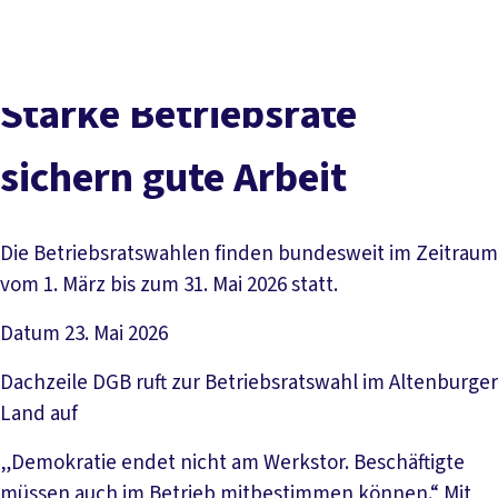
Presse
Karriere
Kontakt
DGB-Hauptseite
Über uns
Themen
Politik vor Ort
Starke Betriebsräte
Service
Mitmachen
sichern gute Arbeit
Die Betriebsratswahlen finden bundesweit im Zeitraum
vom 1. März bis zum 31. Mai 2026 statt.
Datum
23. Mai 2026
Dachzeile
DGB ruft zur Betriebsratswahl im Altenburger
Land auf
„Demokratie endet nicht am Werkstor. Beschäftigte
müssen auch im Betrieb mitbestimmen können.“ Mit