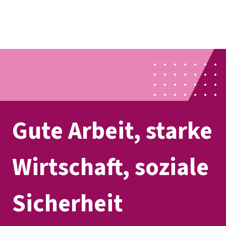
Presse
Karriere
Kontakt
DGB-Hauptseite
Über uns
Themen
Politik vor Ort
Service
Mitmachen
Gute Arbeit, starke
Wirtschaft, soziale
Sicherheit