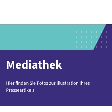
Presse
Karriere
Kontakt
DGB-Hauptseite
Über uns
Themen
Politik vor Ort
Service
Mitmachen
Mediathek
Hier finden Sie Fotos zur Illustration Ihres
Presseartikels.