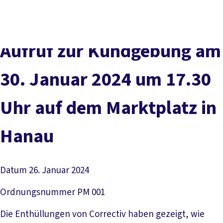
Presse
Karriere
Kontakt
DGB-Hauptseite
Über uns
Themen
Politik vor Ort
Aufruf zur Kundgebung am
Service
Mitmachen
30. Januar 2024 um 17.30
Uhr auf dem Marktplatz in
Hanau
Datum
26. Januar 2024
Ordnungsnummer
PM 001
Die Enthüllungen von Correctiv haben gezeigt, wie