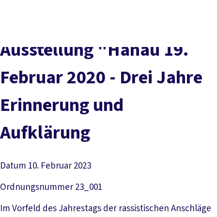
Presse
Karriere
Kontakt
DGB-Hauptseite
Über uns
Themen
Politik vor Ort
Ausstellung "Hanau 19.
Service
Mitmachen
Februar 2020 - Drei Jahre
Erinnerung und
Aufklärung
Datum
10. Februar 2023
Ordnungsnummer
23_001
Im Vorfeld des Jahrestags der rassistischen Anschläge