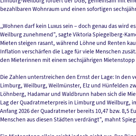
Limburg-Weilburg fordert der DGB, gemeinsam mit ei
bezahlbaren Wohnraum und einen sofortigen sechsjähr
„Wohnen darf kein Luxus sein – doch genau das wird es
Weilburg zunehmend", sagte Viktoria Spiegelberg-Kam
Mieten steigen rasant, während Löhne und Renten ka
Inflation verschärfen die Lage für viele Menschen zusä
den Mieterinnen mit einem sechsjährigen Mietenstopp 
Die Zahlen unterstreichen den Ernst der Lage: In den 
Limburg, Weilburg, Weilmünster, Elz und Hünfelden zwi
Löhnberg, Hadamar und Waldbrunn haben sich die Miete
Lag der Quadratmeterpreis in Limburg und Weilburg, im 
Anfang 2026 der Quadratmeter bereits 10,47 bzw. 8,5 
Menschen aus diesen Städten verdrängt", mahnt Spie