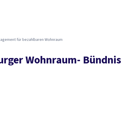
Presse
Karriere
Kontakt
DGB-Hauptseite
Über uns
Themen
Politik vor Ort
Service
Mitmachen
ngagement für bezahlbaren Wohnraum
burger Wohnraum- Bündnis