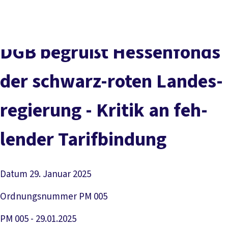
Presse
Karriere
Kontakt
DGB-Hauptseite
Über uns
Themen
Politik vor Ort
DGB be­grüßt Hes­sen­fonds
Service
Mitmachen
der schwarz-ro­ten Lan­des­
re­gie­rung - Kri­tik an feh­
len­der Ta­rif­bin­dung
Datum
29. Januar 2025
Ordnungsnummer
PM 005
PM 005 - 29.01.2025