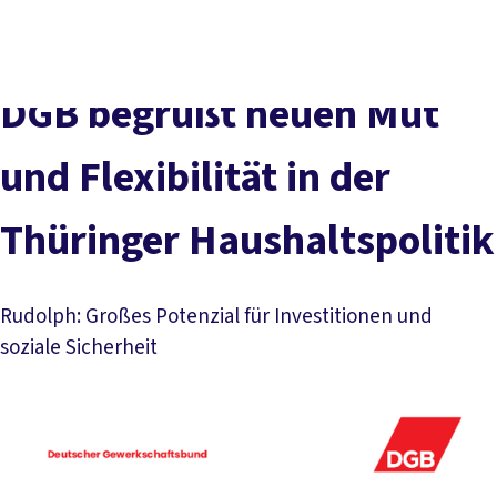
Presse
Karriere
Kontakt
DGB-Hauptseite
Über uns
Themen
Politik vor Ort
DGB begrüßt neuen Mut
Service
Mitmachen
und Flexibilität in der
Thüringer Haushaltspolitik
Rudolph: Großes Potenzial für Investitionen und
soziale Sicherheit