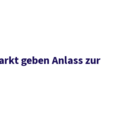
Presse
Karriere
Kontakt
DGB-Hauptseite
Über uns
Themen
Politik vor Ort
Service
Mitmachen
rkt geben Anlass zur