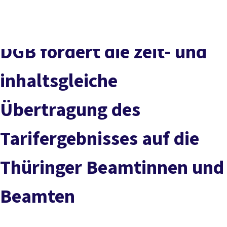
Presse
Karriere
Kontakt
DGB-Hauptseite
Über uns
Themen
Politik vor Ort
DGB fordert die zeit- und
Service
Mitmachen
inhaltsgleiche
Übertragung des
Tarifergebnisses auf die
Thüringer Beamtinnen und
Beamten