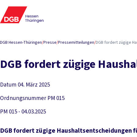
DGB Hessen-Thüringen
/
Presse
/
Pressemitteilungen
/
DGB for­dert zü­gi­ge Hau
DGB for­dert zü­gi­ge Haus­hal
Datum
04. März 2025
Ordnungsnummer
PM 015
PM 015 - 04.03.2025
DGB fordert zügige Haushaltsentscheidungen fü