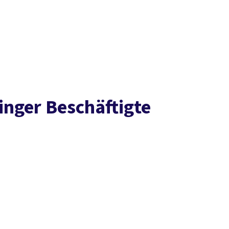
Presse
Karriere
Kontakt
DGB-Hauptseite
Über uns
Themen
Politik vor Ort
Service
Mitmachen
n­ger Be­schäf­tig­te