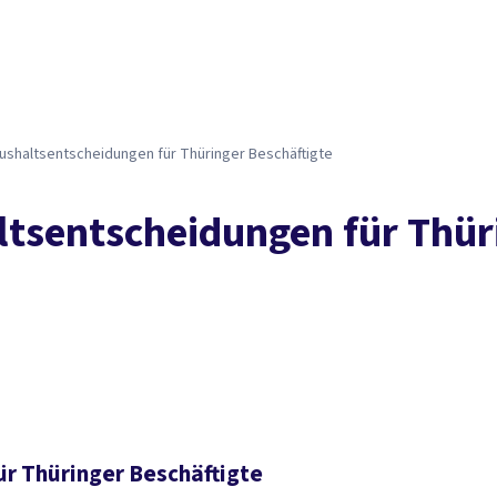
s­halts­ent­schei­dun­gen für Thü­rin­ger Be­schäf­tig­te
ts­ent­schei­dun­gen für Thü­ri
r Thüringer Beschäftigte