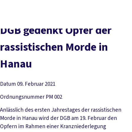
Presse
Karriere
Kontakt
DGB-Hauptseite
Über uns
Themen
Politik vor Ort
DGB gedenkt Opfer der
Service
Mitmachen
rassistischen Morde in
Hanau
Datum
09. Februar 2021
Ordnungsnummer
PM 002
Anlässlich des ersten Jahrestages der rassistischen
Morde in Hanau wird der DGB am 19. Februar den
Opfern im Rahmen einer Kranzniederlegung