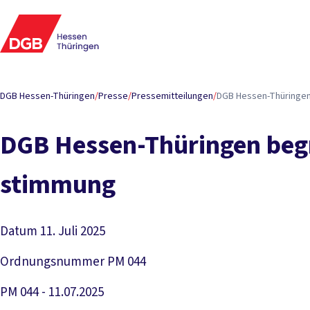
DGB Hessen-Thüringen
/
Presse
/
Pressemitteilungen
/
DGB Hes­sen-T­hü­rin­gen
DGB Hes­sen-T­hü­rin­gen be­g
stim­mung
Datum
11. Juli 2025
Ordnungsnummer
PM 044
PM 044 - 11.07.2025