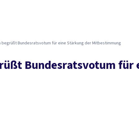
 be­grüßt Bun­des­rats­vo­tum für ei­ne Stär­kung der Mit­be­stim­mung
rüßt Bun­des­rats­vo­tum für 