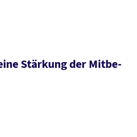
Presse
Karriere
Kontakt
DGB-Hauptseite
Über uns
Themen
Politik vor Ort
Service
Mitmachen
ei­ne Stär­kung der Mit­be­