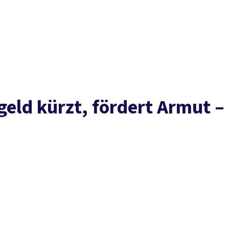
Presse
Karriere
Kontakt
DGB-Hauptseite
Über uns
Themen
Politik vor Ort
Service
Mitmachen
eld kürz­t, för­dert Ar­mut –