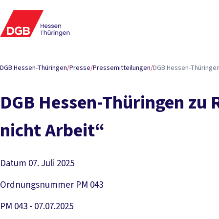
DGB Hessen-Thüringen
/
Presse
/
Pressemitteilungen
/
DGB Hes­sen-T­hü­rin­gen
DGB Hes­sen-T­hü­rin­gen zu R
nicht Ar­beit“
Datum
07. Juli 2025
Ordnungsnummer
PM 043
PM 043 - 07.07.2025