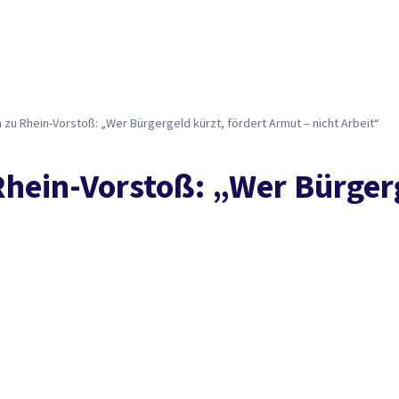
 zu Rhein-Vor­stoß: „Wer Bür­ger­geld kürz­t, för­dert Ar­mut – nicht Ar­beit“
hein-Vor­stoß: „Wer Bür­ger­g