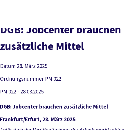
Presse
Karriere
Kontakt
DGB-Hauptseite
Über uns
Themen
Politik vor Ort
DGB: Job­cen­ter brau­chen
Service
Mitmachen
zu­sätz­li­che Mit­tel
Datum
28. März 2025
Ordnungsnummer
PM 022
PM 022 - 28.03.2025
DGB: Jobcenter brauchen zusätzliche Mittel
Frankfurt/Erfurt, 28. März 2025