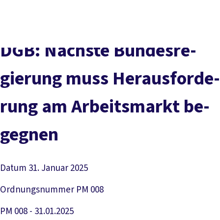
Presse
Karriere
Kontakt
DGB-Hauptseite
Über uns
Themen
Politik vor Ort
DGB: Nächs­te Bun­des­re­
Service
Mitmachen
gie­rung muss He­r­aus­for­de­
rung am Ar­beits­markt be­
geg­nen
Datum
31. Januar 2025
Ordnungsnummer
PM 008
PM 008 - 31.01.2025