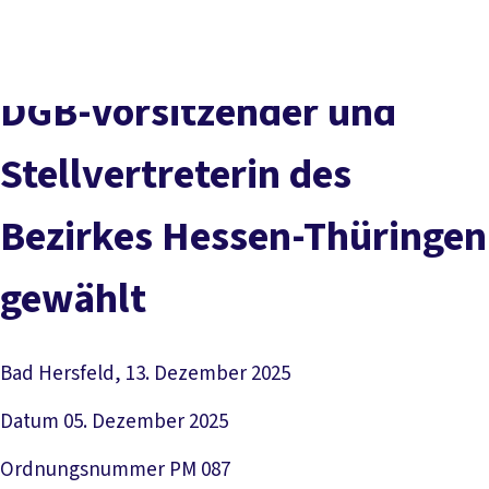
Presse
Karriere
Kontakt
DGB-Hauptseite
Über uns
Themen
Politik vor Ort
DGB-Vorsitzender und
Service
Mitmachen
Stellvertreterin des
Bezirkes Hessen-Thüringen
gewählt
Bad Hersfeld, 13. Dezember 2025
Datum
05. Dezember 2025
Ordnungsnummer
PM 087