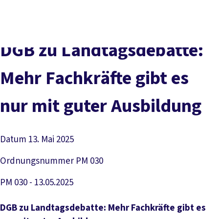
Presse
Karriere
Kontakt
DGB-Hauptseite
Über uns
Themen
Politik vor Ort
DGB zu Land­tags­de­bat­te:
Service
Mitmachen
Mehr Fach­kräf­te gibt es
nur mit gu­ter Aus­bil­dung
Datum
13. Mai 2025
Ordnungsnummer
PM 030
PM 030 - 13.05.2025
DGB zu Landtagsdebatte: Mehr Fachkräfte gibt es