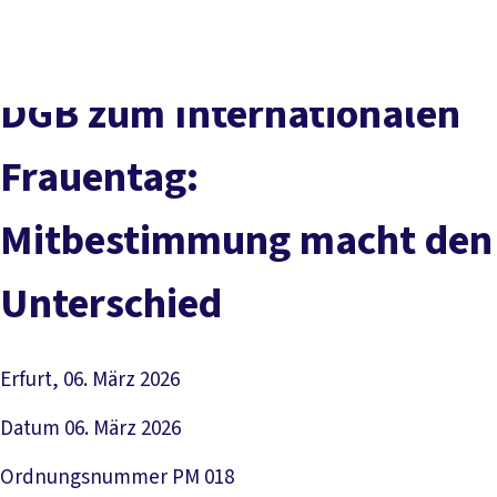
Presse
Karriere
Kontakt
DGB-Hauptseite
Über uns
Themen
Politik vor Ort
DGB zum Internationalen
Service
Mitmachen
Frauentag:
Mitbestimmung macht den
Unterschied
Erfurt, 06. März 2026
Datum
06. März 2026
Ordnungsnummer
PM 018