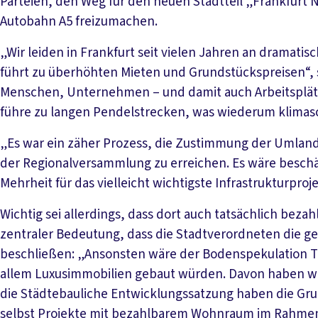
Parteien, den Weg für den neuen Stadtteil „Frankfurt N
Autobahn A5 freizumachen.
„Wir leiden in Frankfurt seit vielen Jahren an drama
führt zu überhöhten Mieten und Grundstückspreisen“, s
Menschen, Unternehmen – und damit auch Arbeitsplätz
führe zu langen Pendelstrecken, was wiederum klimasc
„Es war ein zäher Prozess, die Zustimmung der Umlan
der Regionalversammlung zu erreichen. Es wäre beschä
Mehrheit für das vielleicht wichtigste Infrastrukturproj
Wichtig sei allerdings, dass dort auch tatsächlich bez
zentraler Bedeutung, dass die Stadtverordneten die g
beschließen: „Ansonsten wäre der Bodenspekulation Tür
allem Luxusimmobilien gebaut würden. Davon haben wir
die Städtebauliche Entwicklungssatzung haben die Gru
selbst Projekte mit bezahlbarem Wohnraum im Rahme