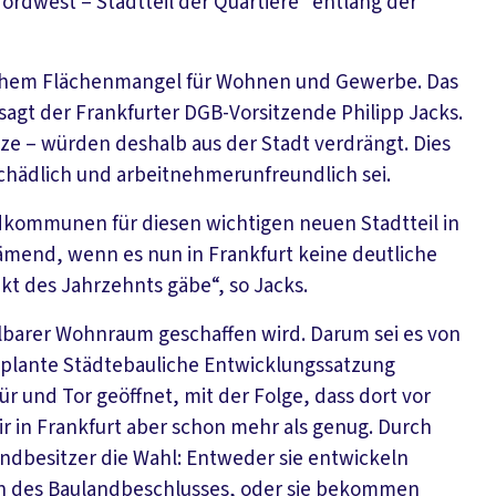
ordwest – Stadtteil der Quartiere“ entlang der
tischem Flächenmangel für Wohnen und Gewerbe. Das
agt der Frankfurter DGB-Vorsitzende Philipp Jacks.
e – würden deshalb aus der Stadt verdrängt. Dies
hädlich und arbeitnehmerunfreundlich sei.
dkommunen für diesen wichtigen neuen Stadtteil in
mend, wenn es nun in Frankfurt keine deutliche
ekt des Jahrzehnts gäbe“, so Jacks.
ahlbarer Wohnraum geschaffen wird. Darum sei es von
eplante Städtebauliche Entwicklungssatzung
 und Tor geöffnet, mit der Folge, dass dort vor
 in Frankfurt aber schon mehr als genug. Durch
ndbesitzer die Wahl: Entweder sie entwickeln
n des Baulandbeschlusses, oder sie bekommen