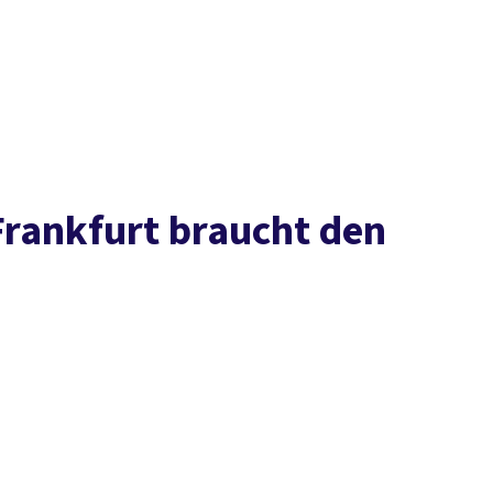
Presse
Karriere
Kontakt
DGB-Hauptseite
Über uns
Themen
Politik vor Ort
Service
Mitmachen
Frankfurt braucht den