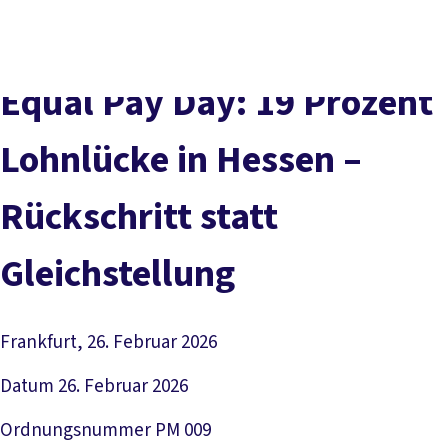
Presse
Karriere
Kontakt
DGB-Hauptseite
Über uns
Themen
Politik vor Ort
Equal Pay Day: 19 Prozent
Service
Mitmachen
Lohnlücke in Hessen –
Rückschritt statt
Gleichstellung
Frankfurt, 26. Februar 2026
Datum
26. Februar 2026
Ordnungsnummer
PM 009