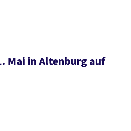
Presse
Karriere
Kontakt
DGB-Hauptseite
Über uns
Themen
Politik vor Ort
Service
Mitmachen
. Mai in Altenburg auf