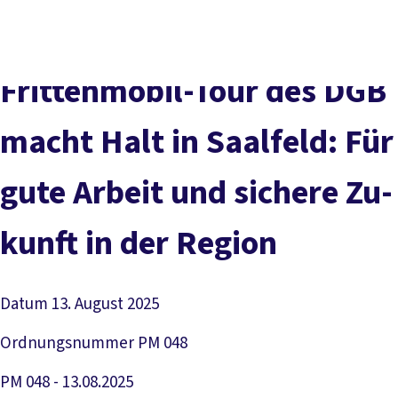
Presse
Karriere
Kontakt
DGB-Hauptseite
Über uns
Themen
Politik vor Ort
Frit­ten­mo­bil-Tour des DGB
Service
Mitmachen
macht Halt in Saal­feld: Für
gu­te Ar­beit und si­che­re Zu­
kunft in der Re­gi­on
Datum
13. August 2025
Ordnungsnummer
PM 048
PM 048 - 13.08.2025