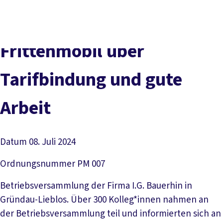
Presse
Karriere
Kontakt
DGB-Hauptseite
Über uns
Themen
Politik vor Ort
Frittenmobil über
Service
Mitmachen
Tarifbindung und gute
Arbeit
Datum
08. Juli 2024
Ordnungsnummer
PM 007
Betriebsversammlung der Firma I.G. Bauerhin in
Gründau-Lieblos. Über 300 Kolleg*innen nahmen an
der Betriebsversammlung teil und informierten sich an