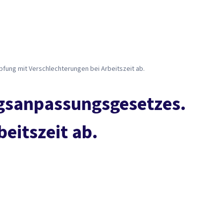
Presse
Karriere
Kontakt
DGB-Hauptseite
Über uns
Themen
Politik vor Ort
Service
Mitmachen
ung mit Verschlechterungen bei Arbeitszeit ab.
gsanpassungsgesetzes.
eitszeit ab.