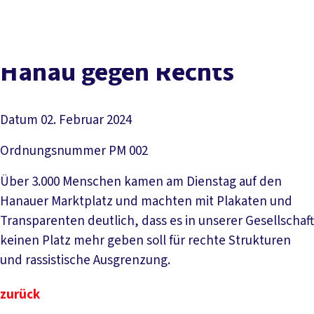
Presse
Karriere
Kontakt
DGB-Hauptseite
Über uns
Themen
Politik vor Ort
Hanau gegen Rechts
Service
Mitmachen
Datum
02. Februar 2024
Ordnungsnummer
PM 002
Über 3.000 Menschen kamen am Dienstag auf den
Hanauer Marktplatz und machten mit Plakaten und
Transparenten deutlich, dass es in unserer Gesellschaft
keinen Platz mehr geben soll für rechte Strukturen
und rassistische Ausgrenzung.
zurück