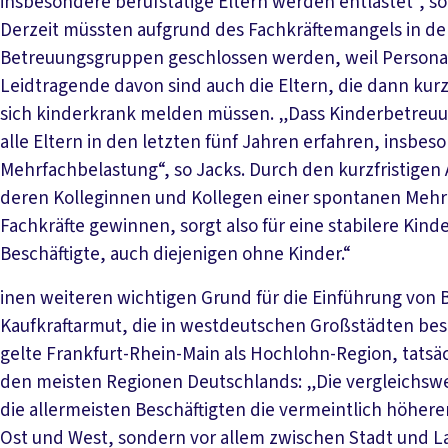
insbesondere berufstätige Eltern werden entlastet“, so
Derzeit müssten aufgrund des Fachkräftemangels in der
Betreuungsgruppen geschlossen werden, weil Personal 
Leidtragende davon sind auch die Eltern, die dann kurz
sich kinderkrank melden müssen. „Dass Kinderbetreuun
alle Eltern in den letzten fünf Jahren erfahren, ins
Mehrfachbelastung“, so Jacks. Durch den kurzfristigen 
deren Kolleginnen und Kollegen einer spontanen Mehrb
Fachkräfte gewinnen, sorgt also für eine stabilere Kind
Beschäftigte, auch diejenigen ohne Kinder.“
inen weiteren wichtigen Grund für die Einführung von 
Kaufkraftarmut, die in westdeutschen Großstädten bes
gelte Frankfurt-Rhein-Main als Hochlohn-Region, tatsäch
den meisten Regionen Deutschlands: „Die vergleichsw
die allermeisten Beschäftigten die vermeintlich höhere
Ost und West, sondern vor allem zwischen Stadt und L