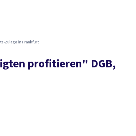
Presse
Karriere
Kontakt
DGB-Hauptseite
Über uns
Themen
Politik vor Ort
Service
Mitmachen
ta-Zulage in Frankfurt
tigten profitieren" DGB,