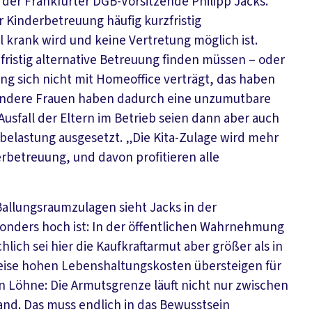
 der Frankfurter DGB-Vorsitzende Philipp Jacks.
 Kinderbetreuung häufig kurzfristig
krank wird und keine Vertretung möglich ist.
fristig alternative Betreuung finden müssen – oder
g sich nicht mit Homeoffice verträgt, das haben
besondere Frauen haben dadurch eine unzumutbare
Ausfall der Eltern im Betrieb seien dann aber auch
elastung ausgesetzt. „Die Kita-Zulage wird mehr
erbetreuung, und davon profitieren alle
Ballungsraumzulagen sieht Jacks in der
onders hoch ist: In der öffentlichen Wahrnehmung
lich sei hier die Kaufkraftarmut aber größer als in
eise hohen Lebenshaltungskosten übersteigen für
n Löhne: Die Armutsgrenze läuft nicht nur zwischen
and. Das muss endlich in das Bewusstsein