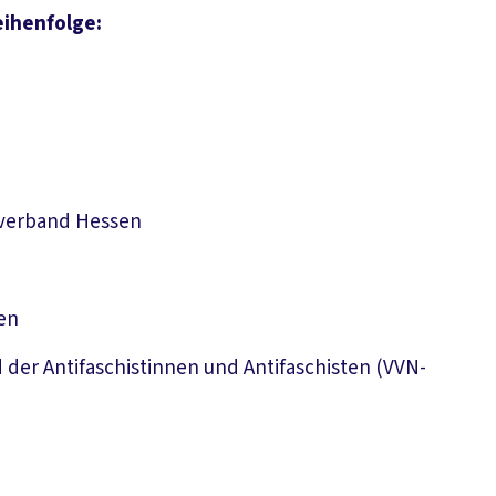
eihenfolge:
sverband Hessen
en
 der Antifaschistinnen und Antifaschisten (VVN-