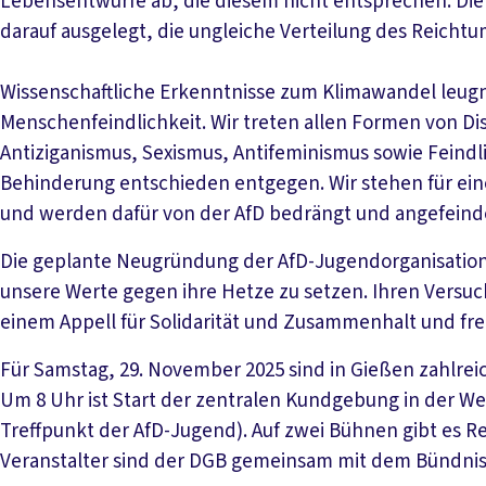
Lebensentwürfe ab, die diesem nicht entsprechen. Die Wi
darauf ausgelegt, die ungleiche Verteilung des Reichtu
Wissenschaftliche Erkenntnisse zum Klimawandel leug
Menschenfeindlichkeit. Wir treten allen Formen von Di
Antiziganismus, Sexismus, Antifeminismus sowie Fein
Behinderung entschieden entgegen. Wir stehen für eine 
und werden dafür von der AfD bedrängt und angefeind
Die geplante Neugründung der AfD-Jugendorganisation
unsere Werte gegen ihre Hetze zu setzen. Ihren Versuch
einem Appell für Solidarität und Zusammenhalt und fr
Für Samstag, 29. November 2025 sind in Gießen zahlrei
Um 8 Uhr ist Start der zentralen Kundgebung in der 
Treffpunkt der AfD-Jugend). Auf zwei Bühnen gibt es R
Veranstalter sind der DGB gemeinsam mit dem Bündnis