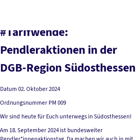
Presse
Karriere
Kontakt
DGB-Hauptseite
Über uns
Themen
Politik vor Ort
#Tarifwende:
Service
Mitmachen
Pendleraktionen in der
DGB-Region Südosthessen
Datum
02. Oktober 2024
Ordnungsnummer
PM 009
Wir sind heute für Euch unterwegs in Südosthessen!
Am 18. September 2024 ist bundesweiter
Pendler*innenaktionstag. Da machen wir auch in mit.