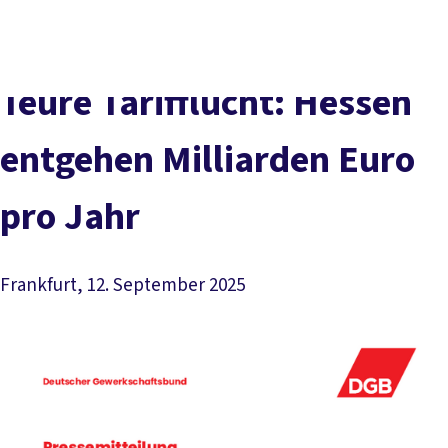
Presse
Karriere
Kontakt
DGB-Hauptseite
Über uns
Themen
Politik vor Ort
Teure Tarifflucht: Hessen
Service
Mitmachen
entgehen Milliarden Euro
pro Jahr
Frankfurt, 12. September 2025