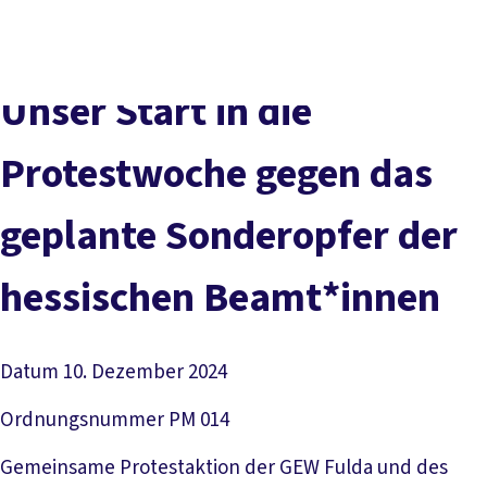
Presse
Karriere
Kontakt
DGB-Hauptseite
Über uns
Themen
Politik vor Ort
Unser Start in die
Service
Mitmachen
Protestwoche gegen das
geplante Sonderopfer der
hessischen Beamt*innen
Datum
10. Dezember 2024
Ordnungsnummer
PM 014
Gemeinsame Protestaktion der GEW Fulda und des