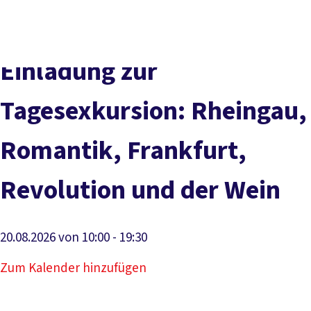
Presse
Karriere
Kontakt
DGB-Hauptseite
Über uns
Themen
Politik vor Ort
Einladung zur
Service
Mitmachen
Tagesexkursion: Rheingau,
Romantik, Frankfurt,
Revolution und der Wein
20.08.2026 von 10:00 - 19:30
Zum Kalender hinzufügen