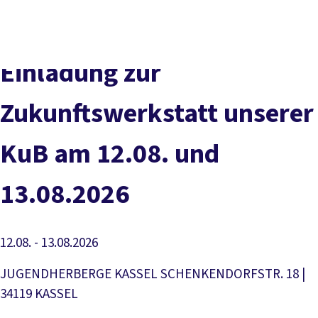
Presse
Karriere
Kontakt
DGB-Hauptseite
Über uns
Themen
Politik vor Ort
Einladung zur
Service
Mitmachen
Zukunftswerkstatt unserer
KuB am 12.08. und
13.08.2026
12.08. - 13.08.2026
JUGENDHERBERGE KASSEL SCHENKENDORFSTR. 18 |
34119 KASSEL