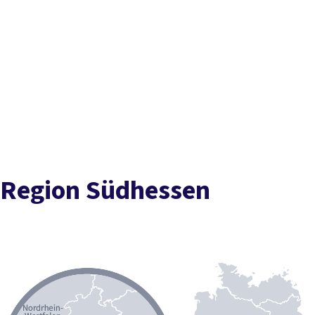
Presse
Karriere
Kontakt
DGB-Hauptseite
Inhaltsverzeichnis
Über uns
Themen
Politik vor Ort
Stark in der Region
Unser Team
Jugend
DGB-
Service
Mitmachen
Informationsbüros
Aktuelle Meldungen
Termine und
Veranstaltungen
Stadt- und Kreisverbände
Social
Media
Gewerkschaften
Region Südhessen