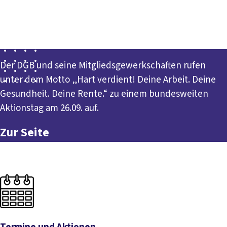
Presse
Karriere
Kontakt
DGB-Hauptseite
Für einen starken Sozialstaat!
Über uns
Themen
Politik vor Ort
Service
Mitmachen
Der DGB und seine Mitgliedsgewerkschaften rufen
unter dem Motto „Hart verdient! Deine Arbeit. Deine
Gesundheit. Deine Rente.“ zu einem bundesweiten
Aktionstag am 26.09. auf.
Zur Seite