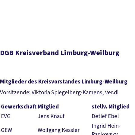
Presse
Karriere
Kontakt
DGB-Hauptseite
Inhaltsverzeichnis
Über uns
Themen
Politik vor Ort
Kreisvorstand
Kontakt
Aktuelles
Service
Mitmachen
DGB Kreisverband Limburg-Weilburg
Mitglieder des Kreisvorstandes Limburg-Weilburg
Vorsitzende: Viktoria Spiegelberg-Kamens, ver.di
Gewerkschaft
Mitglied
stellv. Mitglied
EVG
Jens Knauf
Detlef Ebel
Ingrid Hoin-
GEW
Wolfgang Kessler
Radkovsky