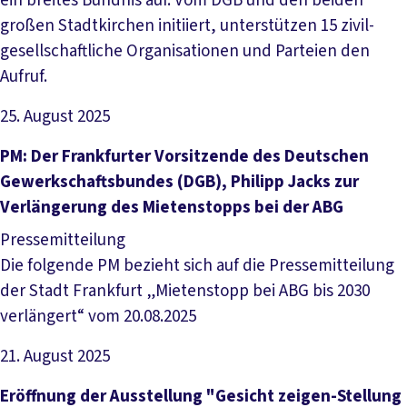
ein breites Bündnis auf. Vom DGB und den beiden
großen Stadtkirchen initiiert, unterstützen 15 zivil-
gesellschaftliche Organisationen und Parteien den
Aufruf.
25. August 2025
Artikel lesen
PM: Der Frankfurter Vorsitzende des Deutschen
Gewerkschaftsbundes (DGB), Philipp Jacks zur
Verlängerung des Mietenstopps bei der ABG
Pressemitteilung
Die folgende PM bezieht sich auf die Pressemitteilung
der Stadt Frankfurt „Mietenstopp bei ABG bis 2030
verlängert“ vom 20.08.2025
21. August 2025
Artikel lesen
Eröffnung der Ausstellung "Gesicht zeigen-Stellung