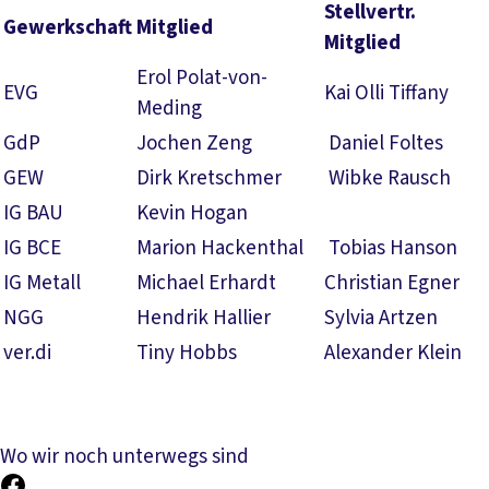
Stellvertr.
Gewerkschaft
Mitglied
Mitglied
Erol Polat-von-
EVG
Kai Olli Tiffany
Meding
GdP
Jochen Zeng
Daniel Foltes
GEW
Dirk Kretschmer
Wibke Rausch
IG BAU
Kevin Hogan
IG BCE
Marion Hackenthal
Tobias Hanson
IG Metall
Michael Erhardt
Christian Egner
NGG
Hendrik Hallier
Sylvia Artzen
ver.di
Tiny Hobbs
Alexander Klein
Wo wir noch unterwegs sind