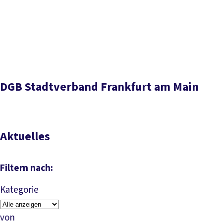
Presse
Karriere
Kontakt
DGB-Hauptseite
Inhaltsverzeichnis
Über uns
Themen
Politik vor Ort
Aktuelles
Termine und Veranstaltungen
Stadtvorstand
Service
Mitmachen
DGB Stadtverband Frankfurt am Main
Aktuelles
Filtern nach:
Kategorie
von