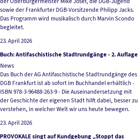
der Oberbürgermeister Mike Josef, die DGB-Jugend
sowie der Frankfurter DGB-Vorsitzende Philipp Jacks.
Das Programm wird musikalisch durch Marvin Scondo
begleitet.
23. April 2026
Artikel lesen
Buch: Antifaschistische Stadtrundgänge - 2. Auflage
News
Das Buch der AG Antifaschistische Stadtrundgänge des
DGB Frankfurt ist ab sofort im Buchhandel erhältlich -
ISBN 978-3-96488-263-9 - Die Auseinandersetzung mit
der Geschichte der eigenen Stadt hilft dabei, besser zu
verstehen, in welcher Welt wir uns heute bewegen.
23. April 2026
Artikel lesen
PROVOKALE singt auf Kundgebung „Stoppt das